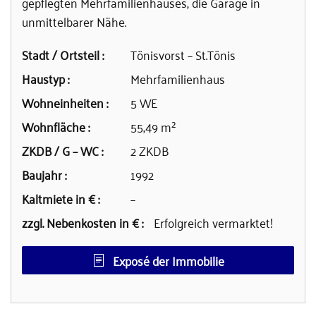
gepflegten Mehrfamilienhauses, die Garage in
unmittelbarer Nähe.
Stadt / Ortsteil :
Tönisvorst – St.Tönis
Haustyp :
Mehrfamilienhaus
Wohneinheiten :
5 WE
Wohnfläche :
55,49 m²
ZKDB / G – WC :
2 ZKDB
Baujahr :
1992
Kaltmiete in € :
–
zzgl. Nebenkosten in € :
Erfolgreich vermarktet!
Exposé der Immobilie