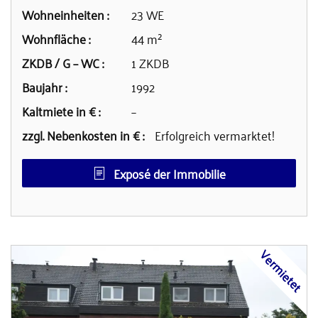
Wohneinheiten :
23 WE
Wohnfläche :
44 m²
ZKDB / G – WC :
1 ZKDB
Baujahr :
1992
Kaltmiete in € :
–
zzgl. Nebenkosten in € :
Erfolgreich vermarktet!
Exposé der Immobilie
Vermietet