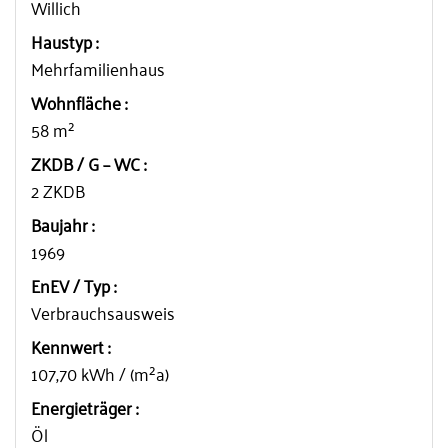
Willich
⌕
Haustyp :
Mehrfamilienhaus
Wohnfläche :
58 m²
ZKDB / G – WC :
2 ZKDB
Baujahr :
1969
EnEV / Typ :
Verbrauchsausweis
Kennwert :
107,70 kWh / (m²a)
Energieträger :
Öl